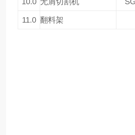
10
.0
无屑切割机
SG
1
1
.0
翻料架